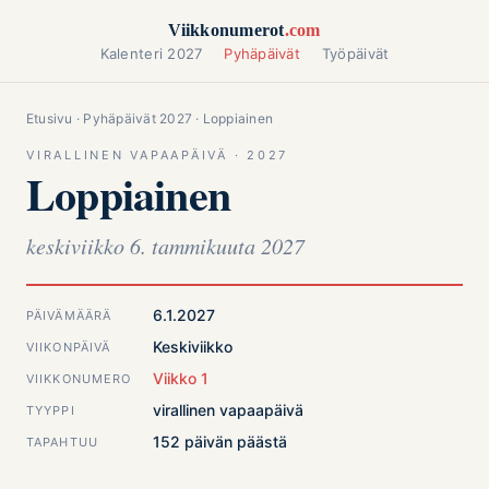
Siirry sisältöön
Viikkonumerot
.com
Kalenteri 2027
Pyhäpäivät
Työpäivät
Etusivu
·
Pyhäpäivät 2027
· Loppiainen
VIRALLINEN VAPAAPÄIVÄ · 2027
Loppiainen
keskiviikko 6. tammikuuta 2027
6.1.2027
PÄIVÄMÄÄRÄ
Keskiviikko
VIIKONPÄIVÄ
Viikko 1
VIIKKONUMERO
virallinen vapaapäivä
TYYPPI
152 päivän päästä
TAPAHTUU