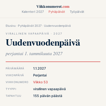
Siirry sisältöön
Viikkonumerot
.com
Kalenteri 2027
Pyhäpäivät
Työpäivät
Etusivu
·
Pyhäpäivät 2027
· Uudenvuodenpäivä
VIRALLINEN VAPAAPÄIVÄ · 2027
Uudenvuodenpäivä
perjantai 1. tammikuuta 2027
1.1.2027
PÄIVÄMÄÄRÄ
Perjantai
VIIKONPÄIVÄ
Viikko 53
VIIKKONUMERO
virallinen vapaapäivä
TYYPPI
155 päivän päästä
TAPAHTUU