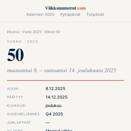
Siirry sisältöön
Viikkonumerot
.com
Kalenteri 2025
Pyhäpäivät
Työpäivät
Etusivu
·
Vuosi 2025
· Viikko 50
VIIKKO · 2025
50
maanantai 8. – sunnuntai 14. joulukuuta 2025
8.12.2025
ALKAA
14.12.2025
PÄÄTTYY
joulukuu
KUUKAUSI
Q4 2025
VUOSINELJÄNNES
—
JUHLAPYHÄT
Mennyt viikko
TILANNE