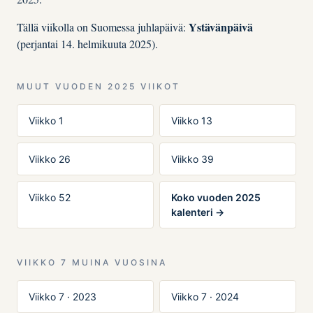
Ystävänpäivä
Tällä viikolla on Suomessa juhlapäivä:
(perjantai 14. helmikuuta 2025).
MUUT VUODEN 2025 VIIKOT
Viikko 1
Viikko 13
Viikko 26
Viikko 39
Viikko 52
Koko vuoden 2025
kalenteri →
VIIKKO 7 MUINA VUOSINA
Viikko 7 · 2023
Viikko 7 · 2024