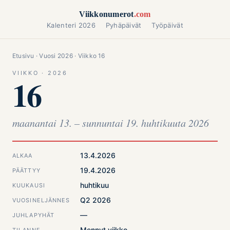
Siirry sisältöön
Viikkonumerot
.com
Kalenteri 2026
Pyhäpäivät
Työpäivät
Etusivu
·
Vuosi 2026
· Viikko 16
VIIKKO · 2026
16
maanantai 13. – sunnuntai 19. huhtikuuta 2026
13.4.2026
ALKAA
19.4.2026
PÄÄTTYY
huhtikuu
KUUKAUSI
Q2 2026
VUOSINELJÄNNES
—
JUHLAPYHÄT
Mennyt viikko
TILANNE