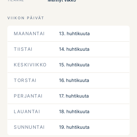
VIIKON PÄIVÄT
MAANANTAI
13. huhtikuuta
TIISTAI
14. huhtikuuta
KESKIVIIKKO
15. huhtikuuta
TORSTAI
16. huhtikuuta
PERJANTAI
17. huhtikuuta
LAUANTAI
18. huhtikuuta
SUNNUNTAI
19. huhtikuuta