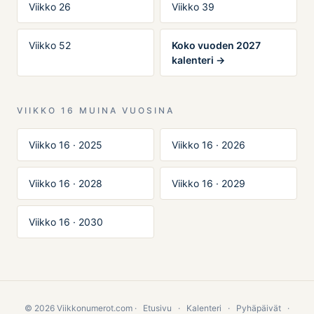
Viikko 26
Viikko 39
Viikko 52
Koko vuoden 2027
kalenteri →
VIIKKO 16 MUINA VUOSINA
Viikko 16 · 2025
Viikko 16 · 2026
Viikko 16 · 2028
Viikko 16 · 2029
Viikko 16 · 2030
© 2026 Viikkonumerot.com ·
Etusivu
·
Kalenteri
·
Pyhäpäivät
·