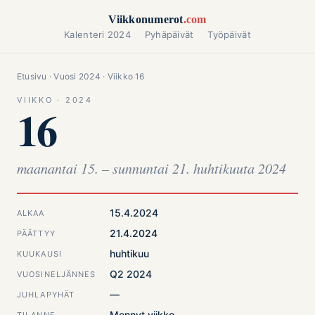
Siirry sisältöön
Viikkonumerot
.com
Kalenteri 2024
Pyhäpäivät
Työpäivät
Etusivu
·
Vuosi 2024
· Viikko 16
VIIKKO · 2024
16
maanantai 15. – sunnuntai 21. huhtikuuta 2024
15.4.2024
ALKAA
21.4.2024
PÄÄTTYY
huhtikuu
KUUKAUSI
Q2 2024
VUOSINELJÄNNES
—
JUHLAPYHÄT
Mennyt viikko
TILANNE