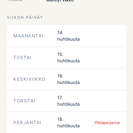
VIIKON PÄIVÄT
14.
MAANANTAI
huhtikuuta
15.
TIISTAI
huhtikuuta
16.
KESKIVIIKKO
huhtikuuta
17.
TORSTAI
huhtikuuta
18.
PERJANTAI
Pitkäperjantai
huhtikuuta